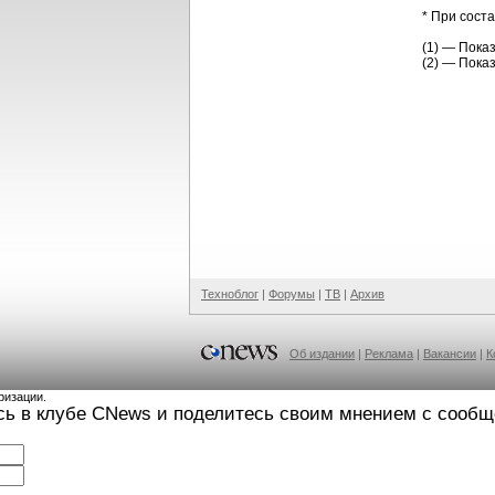
* При сост
(1) — Пока
(2) — Пока
Техноблог
|
Форумы
|
ТВ
|
Архив
Об издании
|
Реклама
|
Вакансии
|
К
ризации.
сь в клубе CNews и поделитесь своим мнением с сооб