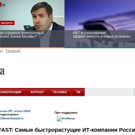
ак строился электронный
ИКТ в страховании:
изнес Банка Москвы?
эффективность в новых условиях
s)
Facebook
ейтинг CNewsInfrastructure 2015:
Информационная безопасность
риглашаем участвовать
бизнеса и госструктур: развитие в
новых условиях
ОНФЕРЕНЦИИ
ЖУРНАЛ
ТЕХНИКА
ТВ
ынок ИТ: итоги 2004
При поддержке
подготовлен
AST: Самые быстрорастущие
ИТ-компании
Росси