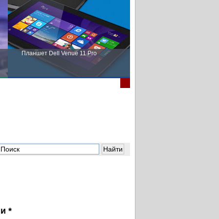
Планшет Dell Venue 11 Pro
Пора выбирать Fujitsu!
и *