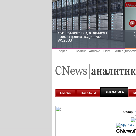
«Mr. Сумкин» подготовился к
К
прекращению поддержки
б
WS2003
English
Mobile
Android
Light
Twitter (topnew
Заоблачная оптимизация: как
Р
Faberlic изменил подход к
п
аналитике
АНАЛИТИКА
CNEWS
НОВОСТИ
К
Обзор
Р
CNewsF