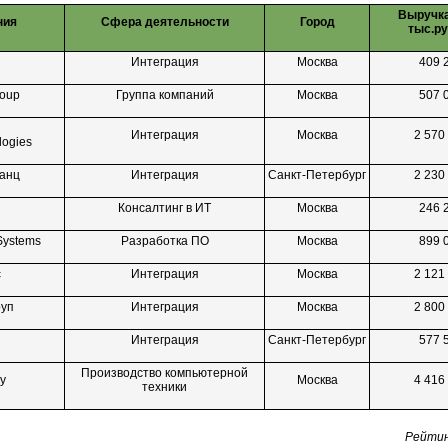
Выручка
ния
Сфера деятельности
Город
тыс.руб
Интеграция
Москва
409 
oup
Группа компаний
Москва
507 
Интеграция
Москва
2 570
logies
анц
Интеграция
Санкт-Петербург
2 230
Консалтинг в ИТ
Москва
246 
ystems
Разработка ПО
Москва
899 
с
Интеграция
Москва
2 121
руп
Интеграция
Москва
2 800
Интеграция
Санкт-Петербург
577 
Производство компьютерной
ay
Москва
4 416
техники
Рейтин