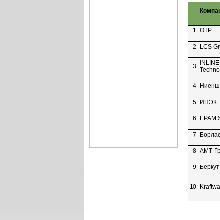
Компа
1
ОТР
2
LCS Gr
INLINE
3
Techno
4
Ниенш
5
ИНЭК
6
EPAM S
7
Борла
8
АМТ-Г
9
Беркут
10
Kraftw