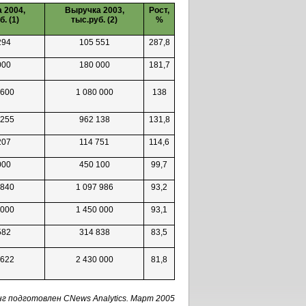
 2004,
Выручка 2003,
Рост,
. (1)
тыс.руб. (2)
%
294
105 551
287,8
000
180 000
181,7
 600
1 080 000
138
 255
962 138
131,8
207
114 751
114,6
000
450 100
99,7
 840
1 097 986
93,2
 000
1 450 000
93,1
582
314 838
83,5
 622
2 430 000
81,8
г подготовлен CNews Analytics. Март 2005