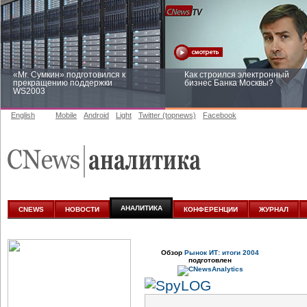
«Mr. Сумкин» подготовился к
Как строился электронный
прекращению поддержки
бизнес Банка Москвы?
WS2003
English
Mobile
Android
Light
Twitter (topnews)
Facebook
Заоблачная оптимизация: как
Рейтинг CNewsInfrastructure 20
Faberlic изменил подход к
приглашаем участвовать
аналитике
АНАЛИТИКА
CNEWS
НОВОСТИ
КОНФЕРЕНЦИИ
ЖУРНАЛ
Обзор
Рынок ИТ: итоги 2004
подготовлен