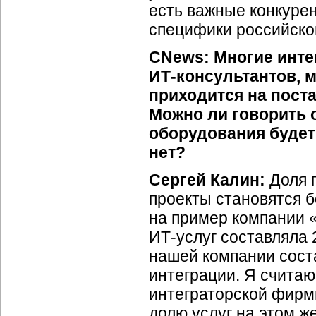
есть важные конкуре
специфики российског
CNews: Многие инте
ИТ-консультантов,
м
приходится на пост
Можно ли говорить о
оборудования будет
нет?
Сергей Калин:
Доля 
проекты становятся б
на пример компании «
ИТ-услуг
составляла 2
нашей компании сос
интеграции. Я считаю
интеграторской фирм
долю услуг на этом ж