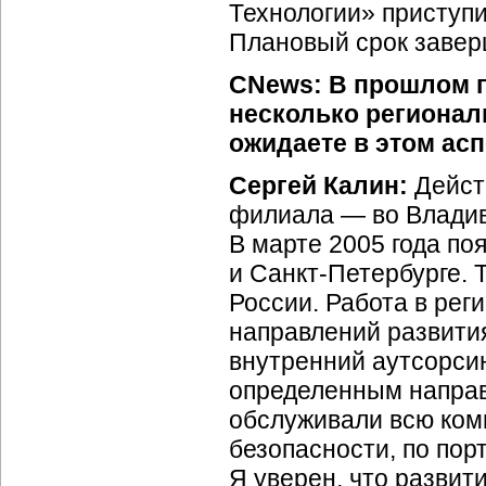
Технологии» приступи
Плановый срок заверш
CNews: В прошлом 
несколько регионал
ожидаете в этом ас
Сергей Калин:
Дейст
филиала — во Владив
В марте 2005 года п
и
Санкт-Петербурге.
Т
России. Работа в рег
направлений развития
внутренний аутсорсин
определенным направ
обслуживали всю ком
безопасности, по по
Я уверен, что развит