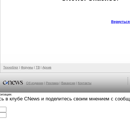
Вернуться
Техноблог
|
Форумы
|
ТВ
|
Архив
Об издании
|
Реклама
|
Вакансии
|
Контакты
ризации.
сь в клубе CNews и поделитесь своим мнением с сооб