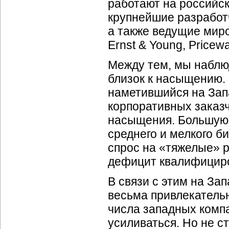
работают на российск
крупнейшие разработчи
а также ведущие мир
Ernst & Young, Pricew
Между тем, мы наблю
близок к насыщению.
наметившийся на Запа
корпоративных заказч
насыщения. Большую
среднего и мелкого б
спрос на «тяжелые» 
дефицит квалифициро
В связи с этим на За
весьма привлекательн
числа западных компа
усиливаться. Но не с