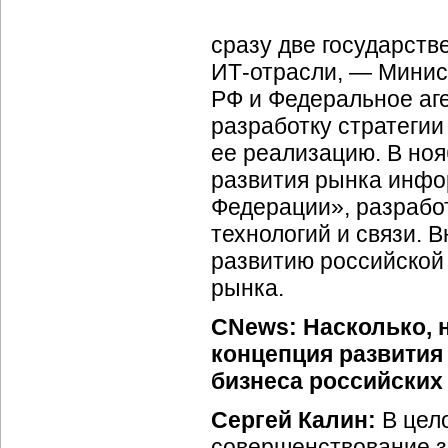
сразу две государств
ИТ-отрасли, —
Минист
РФ и Федеральное аге
разработку стратегии
ее реализацию. В но
развития рынка инфо
Федерации», разраб
технологий и связи. 
развитию российско
рынка.
CNews: Насколько, н
концепция развити
бизнеса российских
Сергей Калин:
В цел
совершенствование з