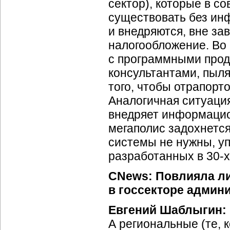
сектор), которые в 
существовать без ин
и внедряются, вне зав
налогообложение. Во
с программными прод
консультантами, пыл
того, чтобы отрапорто
Аналогичная ситуация
внедряет информацио
мегаполис задохнетс
системы не нужны, уп
разработанных в
30-х
CNews: Повлияла л
в госсекторе админ
Евгений Шаблыгин:
А региональные (те, 