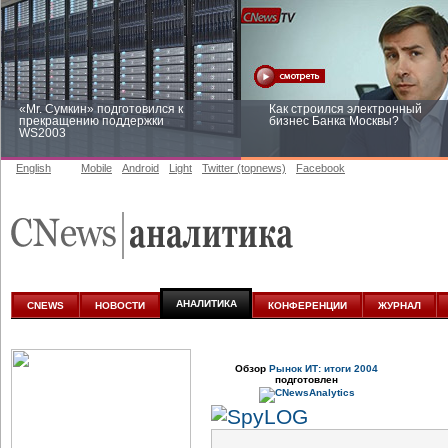
«Mr. Сумкин» подготовился к
Как строился электронный
прекращению поддержки
бизнес Банка Москвы?
WS2003
English
Mobile
Android
Light
Twitter (topnews)
Facebook
Заоблачная оптимизация: как
Рейтинг CNewsInfrastructure 20
Faberlic изменил подход к
приглашаем участвовать
аналитике
АНАЛИТИКА
CNEWS
НОВОСТИ
КОНФЕРЕНЦИИ
ЖУРНАЛ
Обзор
Рынок ИТ: итоги 2004
подготовлен