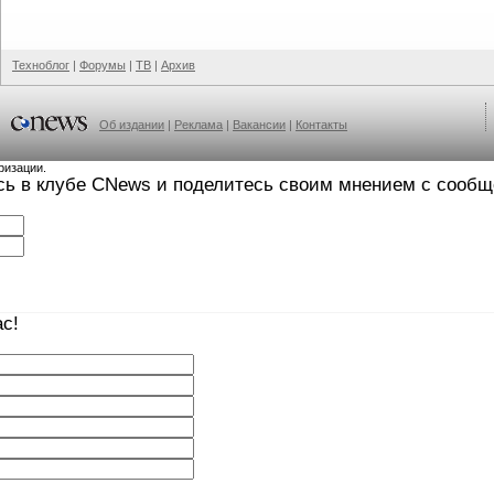
Техноблог
|
Форумы
|
ТВ
|
Архив
Об издании
|
Реклама
|
Вакансии
|
Контакты
ризации.
сь в клубе CNews и поделитесь своим мнением с сооб
с!