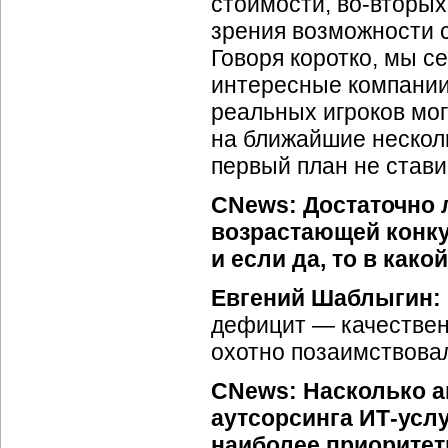
стоимости,
во-вторых
зрения возможности с
Говоря коротко, мы с
интересные компании,
реальных игроков мог
на ближайшие несколь
первый план не стави
CNews: Достаточно 
возрастающей конк
и если да, то в как
Евгений Шаблыгин:
дефицит — качественн
охотно позаимствова
CNews: Насколько а
аутсорсинга
ИТ-усл
наиболее приоритет