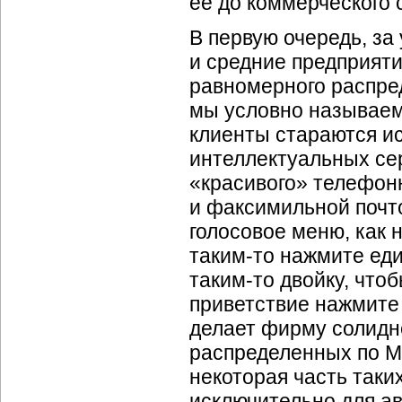
ее до коммерческого 
В первую очередь, за
и средние предприяти
равномерного распре
мы условно называем
клиенты стараются и
интеллектуальных се
«красивого» телефонн
и факсимильной почт
голосовое меню, как 
таким-то
нажмите еди
таким-то
двойку, чтоб
приветствие нажмите
делает фирму солидне
распределенных по М
некоторая часть таки
исключительно для а