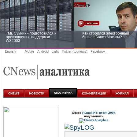
«Mr. Сумкин» подготовился к
Как строился электронный
прекращению поддержки
бизнес Банка Москвы?
WS2003
English
Mobile
Android
Light
Twitter (topnews)
Facebook
Заоблачная оптимизация: как
Рейтинг CNewsInfrastructure 20
Faberlic изменил подход к
приглашаем участвовать
аналитике
АНАЛИТИКА
CNEWS
НОВОСТИ
КОНФЕРЕНЦИИ
ЖУРНАЛ
Обзор
Рынок ИТ: итоги 2004
подготовлен