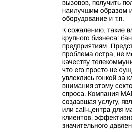
вызовов, получить по
наилучшим образом и
оборудование и т.п.
К сожалению, такие в
крупного бизнеса: ба
предприятиям. Предс
проблема остра, не м
качеству телекоммуни
что его просто не су
увлеклись гонкой за
к
внимания этому сект
спроса. Компания MA
создавшая услугу, я
или
call-центра
для ма
клиентов, эффективно
значительного давлен