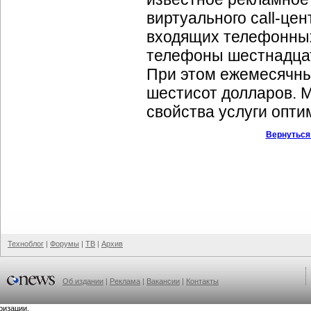
виртуального
call-цен
входящих телефонных
телефоны шестнадцат
При этом ежемесячный
шестисот долларов. М
свойства услуги опти
Вернуться
Техноблог
|
Форумы
|
ТВ
|
Архив
Об издании
|
Реклама
|
Вакансии
|
Контакты
ризации.