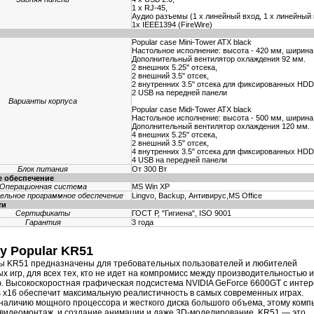
1 x RJ-45,
Аудио разъемы (1 x линейный вход, 1 x линейный
1x IEEE1394 (FireWire)
Popular case Mini-Tower ATX black
Настольное исполнение: высота - 420 мм, ширина 
Дополнительный вентилятор охлаждения 92 мм.
2 внешних 5.25" отсека,
2 внешний 3.5" отсек,
2 внутренних 3.5" отсека для фиксированных HDD
2 USB на передней панели
Варианты корпуса
Popular case Midi-Tower ATX black
Настольное исполнение: высота - 500 мм, ширина 
Дополнительный вентилятор охлаждения 120 мм.
4 внешних 5.25" отсека,
2 внешний 3.5" отсек,
4 внутренних 3.5" отсека для фиксированных HDD
4 USB на передней панели
Блок питания
От 300 Вт
 обеспечение
Операционная система
MS Win XP
ельное программное обеспечение
Lingvo, Backup, Антивирус,MS Office
ти
Сертификаты
ГОСТ Р, "Гигиена", ISO 9001
Гарантия
3 года
ay Popular KR51
ы KR51 предназначены для требовательных пользователей и любителей
х игр, для всех тех, кто не идет на компромисс между производительностью и
. Высокоскоростная графическая подсистема NVIDIA GeForce 6600GT с инте
s x16 обеспечит максимальную реалистичность в самых современных играх.
наличию мощного процессора и жесткого диска большого объема, этому комп
 видеомонтаж, и создание анимации и даже
3D-моделирование
. KR51 — это