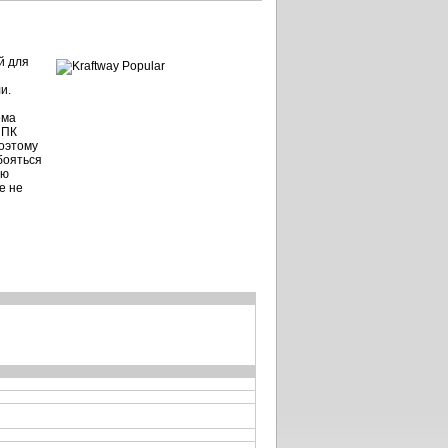
й для
и.
ема
 ПК
оэтому
бояться
ью
е не