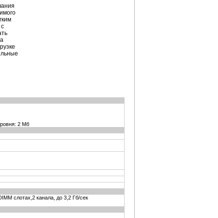
чания
бимого
гким
 с
ать
на
рузке
ельные
уровня: 2 Мб
DIMM слотах,2 канала, до 3,2 Гб/сек