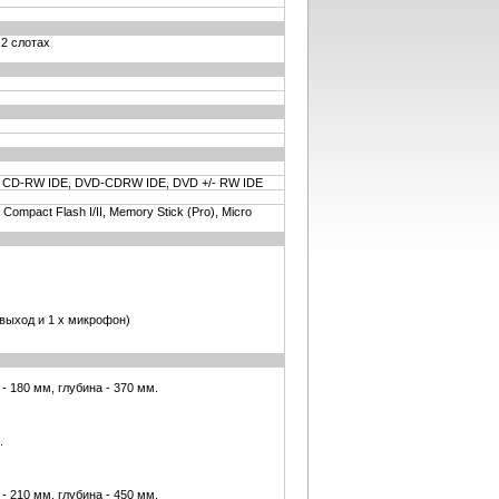
 2 слотах
 CD-RW IDE, DVD-CDRW IDE, DVD +/- RW IDE
ompact Flash I/II, Memory Stick (Pro), Micro
 выход и 1 x микрофон)
- 180 мм, глубина - 370 мм.
.
- 210 мм, глубина - 450 мм.