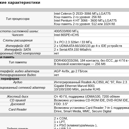
кие характеристики
Intel Celeron D 2533–3066 МГц LGA775
Кэш-память 2-го уровня: 256 Кб
Тип процессора
Intel Pentium 4 НТ 3066 - 3600 МГц LGA775
Кэш-память 2-го уровня: 512 или 1024 Кб
астота системной шины:
400/533/800 МГц
Чипсет
Intel 865PE+ICH5
Слоты расширения
3 x PCI 2.3 32бит / 33 МГц
Интерфейс IDE
2 x UDMA ATA 66/100/133 до 4-х IDE устройств
Интерфейс SATA
2 x Serial ATA 150 Мбайт/с
роенный RAID контроллер
нет
я память
DDR400/333/266, 184 контакта, без ЕСС, до 4 Гб в 
Тип памяти
В базовой комплектации — 256 Мб
терфейс видео адаптера
AGP 4x/8x, до 2 ГБ/сек
Интегрированное Видео
нет
я периферия
Аудио
Интегрированный Realtek ALC850, AC '97, Rev 2.3
Gigabit Ethernet Marvel 8001
рированный cетевой адаптер
10/100/1000 Мб/с, разъём RJ45
и
Жесткий диск
От 40 Гб, поддержка UDMA/100, 7200 об/мин
CD привод
Возможно установка CD-ROM IDE, DVD-ROM IDE,
Дисковод
FDD: 3.5"
Возможна установка Card Reader 7-in-1 поддержка C
Card Reader
Drive, Smart Media, MMC, Secure Digital
2 x COM,
1 x LPT,
2 x PS/2 (клавиатура/мышь ),
Задняя панель
4 x USB 2.0,