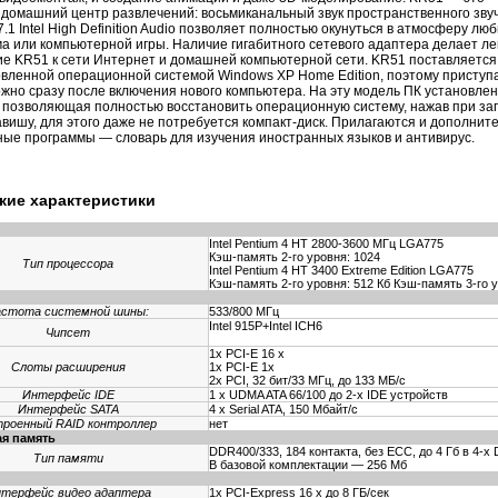
домашний центр развлечений: восьмиканальный звук пространственного зву
.1 Intel High Definition Audio позволяет полностью окунуться в атмосферу лю
 или компьютерной игры. Наличие гигабитного сетевого адаптера делает ле
е KR51 к сети Интернет и домашней компьютерной сети. KR51 поставляется
вленной операционной системой Windows XP Home Edition, поэтому приступ
ожно сразу после включения нового компьютера. На эту модель ПК установле
 позволяющая полностью восстановить операционную систему, нажав при заг
авишу, для этого даже не потребуется компакт-диск. Прилагаются и дополнит
ые программы — словарь для изучения иностранных языков и антивирус.
кие характеристики
Intel Pentium 4 НТ 2800-3600 МГц LGA775
Кэш-память 2-го уровня: 1024
Тип процессора
Intel Pentium 4 НТ 3400 Extreme Edition LGA775
Кэш-память 2-го уровня: 512 Кб Кэш-память 3-го 
астота системной шины:
533/800 МГц
Intel 915P+Intel ICH6
Чипсет
1х PCI-E 16 x
Слоты расширения
1х PCI-E 1x
2x PCI, 32 бит/33 МГц, до 133 МБ/с
Интерфейс IDE
1 x UDMA ATA 66/100 до 2-х IDE устройств
Интерфейс SATA
4 x Serial ATA, 150 Мбайт/с
роенный RAID контроллер
нет
я память
DDR400/333, 184 контакта, без ЕСС, до 4 Гб в 4-х 
Тип памяти
В базовой комплектации — 256 Мб
терфейс видео адаптера
1х PCI-Express 16 x до 8 ГБ/сек