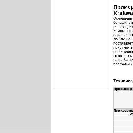
Пример
Kraftwa
Основанные
большинств
переводчик
Компьютер
оснащены п
NVIDIA GeF
поставляет
приступать
повреждени
восстанови
потребуетс
программы 
Техничес
Процессор
Платформа
Ч