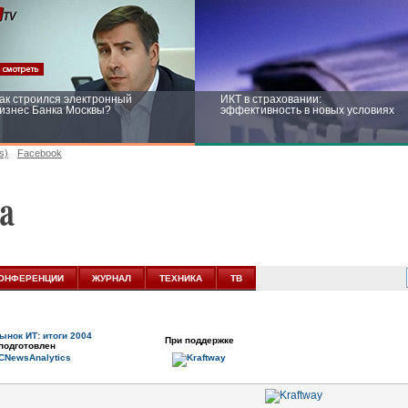
ак строился электронный
ИКТ в страховании:
изнес Банка Москвы?
эффективность в новых условиях
s)
Facebook
ейтинг CNewsInfrastructure 2015:
Информационная безопасность
риглашаем участвовать
бизнеса и госструктур: развитие в
новых условиях
ОНФЕРЕНЦИИ
ЖУРНАЛ
ТЕХНИКА
ТВ
ынок ИТ: итоги 2004
При поддержке
подготовлен