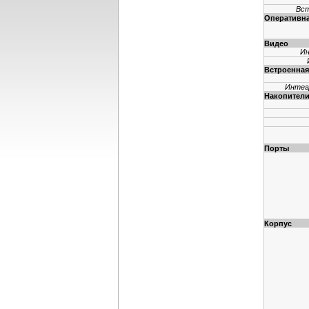
Вст
Оперативна
Видео
Ин
Встроенна
Интег
Накопител
Порты
Корпус