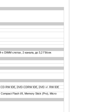
4-х DIMM слотах, 2 канала, до 3,2 Гб/сек
 CD-RW IDE, DVD-CDRW IDE, DVD +/- RW IDE
ompact Flash I/II, Memory Stick (Pro), Micro