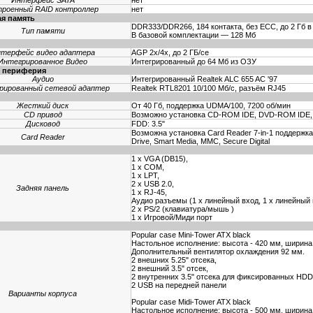
Интерфейс SATA
нет
роенный RAID контроллер
нет
я память
DDR333/DDR266, 184 контакта, без ЕСС, до 2 Гб в
Тип памяти
В базовой комплектации — 128 Мб
терфейс видео адаптера
AGP 2x/4x, до 2 ГБ/се
Интегрированное Видео
Интегрированный до 64 Мб из ОЗУ
я периферия
Аудио
Интегрированный Realtek ALC 655 AC '97
рированный cетевой адаптер
Realtek RTL8201 10/100 Мб/с, разъём RJ45
и
Жесткий диск
От 40 Гб, поддержка UDMA/100, 7200 об/мин
CD привод
Возможно установка CD-ROM IDE, DVD-ROM IDE,
Дисковод
FDD: 3.5"
Возможна установка Card Reader 7-in-1 поддержка C
Card Reader
Drive, Smart Media, MMC, Secure Digital
1 x VGA (DB15),
1 x COM,
1 x LPT,
2 x USB 2.0,
Задняя панель
1 x RJ-45,
Аудио разъемы (1 x линейный вход, 1 x линейный
2 x PS/2 (клавиатура/мышь )
1 x Игровой/Миди порт
Popular case Mini-Tower ATX black
Настольное исполнение: высота - 420 мм, ширина 
Дополнительный вентилятор охлаждения 92 мм.
2 внешних 5.25" отсека,
2 внешний 3.5" отсек,
2 внутренних 3.5" отсека для фиксированных HDD
2 USB на передней панели
Варианты корпуса
Popular case Midi-Tower ATX black
Настольное исполнение: высота - 500 мм, ширина 