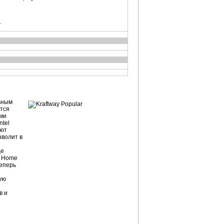
.
ьным
ится
ыми
tel
ают
зволит в
ще
P Home
Теперь
ую
в и