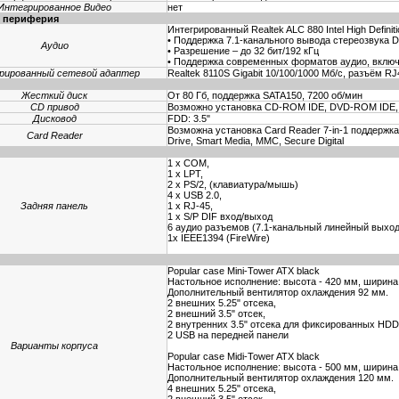
Интегрированное Видео
нет
я периферия
Интегрированный Realtek ALC 880 Intel High Definiti
• Поддержка 7.1-канального вывода стереозвука Dol
Аудио
• Разрешение – до 32 бит/192 кГц
• Поддержка современных форматов аудио, вклю
рированный cетевой адаптер
Realtek 8110S Gigabit 10/100/1000 Мб/с, разъём RJ
и
Жесткий диск
От 80 Гб, поддержка SATA150, 7200 об/мин
CD привод
Возможно установка CD-ROM IDE, DVD-ROM IDE,
Дисковод
FDD: 3.5"
Возможна установка Card Reader 7-in-1 поддержка C
Card Reader
Drive, Smart Media, MMC, Secure Digital
1 x COM,
1 x LPT,
2 x PS/2, (клавиатура/мышь)
4 x USB 2.0,
Задняя панель
1 x RJ-45,
1 x S/P DIF вход/выход
6 aудио разъемов (7.1-канальный линейный выход
1x IEEE1394 (FireWire)
Popular case Mini-Tower ATX black
Настольное исполнение: высота - 420 мм, ширина 
Дополнительный вентилятор охлаждения 92 мм.
2 внешних 5.25" отсека,
2 внешний 3.5" отсек,
2 внутренних 3.5" отсека для фиксированных HDD
2 USB на передней панели
Варианты корпуса
Popular case Midi-Tower ATX black
Настольное исполнение: высота - 500 мм, ширина 
Дополнительный вентилятор охлаждения 120 мм.
4 внешних 5.25" отсека,