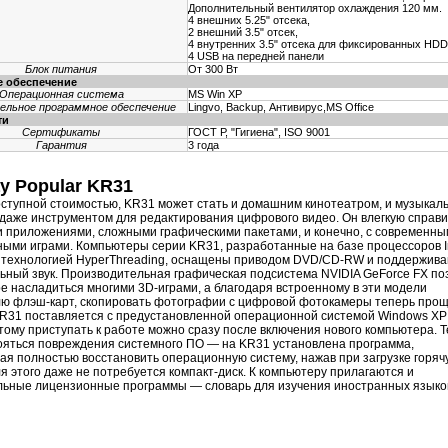
Дополнительный вентилятор охлаждения 120 мм.
4 внешних 5.25" отсека,
2 внешний 3.5" отсек,
4 внутренних 3.5" отсека для фиксированных HDD
4 USB на передней панели
Блок питания
От 300 Вт
 обеспечение
Операционная система
MS Win XP
ельное программное обеспечение
Lingvo, Backup, Антивирус,MS Office
ти
Сертификаты
ГОСТ Р, "Гигиена", ISO 9001
Гарантия
3 года
ay Popular KR31
ступной стоимостью, KR31 может стать и домашним кинотеатром, и музыкал
 даже инструментом для редактирования цифрового видео. Он влегкую справ
 приложениями, сложными графическими пакетами, и конечно, с современн
ыми играми. Компьютеры серии KR31, разработанные на базе процессоров In
с технологией HyperThreading, оснащены приводом DVD/CD-RW и поддержив
ьный звук. Производительная графическая подсистема NVIDIA GeForce FX по
е насладиться многими 3D-играми, а благодаря встроенному в эти модели
ю флэш-карт, скопировать фотографии с цифровой фотокамеры теперь про
KR31 поставляется с предустановленной операционной системой Windows X
оэтому приступать к работе можно сразу после включения нового компьютера. 
ояться повреждения системного ПО — на KR31 установлена программа,
я полностью восстановить операционную систему, нажав при загрузке горяч
ля этого даже не потребуется компакт-диск. К компьютеру прилагаются и
ьные лицензионные программы — словарь для изучения иностранных языко