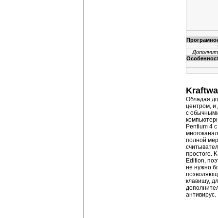
Програмное
Дополнит
Особеннос
Kraftw
Обладая до
центром, и
с обычными
компьютерн
Pentium 4 
многоканал
полной мер
считывател
простого. 
Edition, п
не нужно б
позволяюща
клавишу, д
дополнител
антивирус.