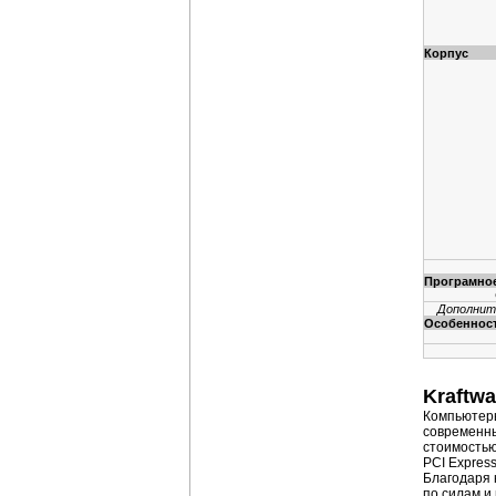
Корпус
Програмное
Дополнит
Особеннос
Kraftw
Компьютер
современны
стоимостью
PCI Expres
Благодаря 
по силам и