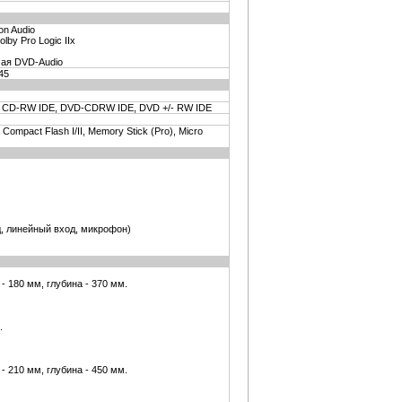
on Audio
by Pro Logic IIx
чая DVD-Audio
45
 CD-RW IDE, DVD-CDRW IDE, DVD +/- RW IDE
ompact Flash I/II, Memory Stick (Pro), Micro
, линейный вход, микрофон)
- 180 мм, глубина - 370 мм.
.
- 210 мм, глубина - 450 мм.