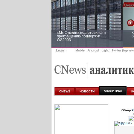
«Mr. Сумкин» подготовился к
К
прекращению поддержки
б
WS2003
English
Mobile
Android
Light
Twitter (topnew
Заоблачная оптимизация: как
Р
Faberlic изменил подход к
п
аналитике
АНАЛИТИКА
CNEWS
НОВОСТИ
К
Обзор
Р