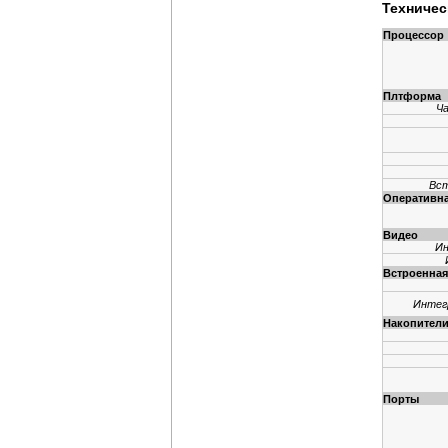
Техничес
Процессор
Плтформа
Ч
Вст
Оперативна
Видео
Ин
Встроенна
Интег
Накопител
Порты