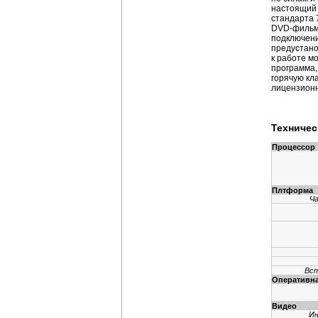
настоящий 
стандарта 7
DVD-фильма
подключени
предустано
к работе м
программа,
горячую кл
лицензионн
Техничес
Процессор
Плтформа
Ч
Вст
Оперативна
Видео
Ин