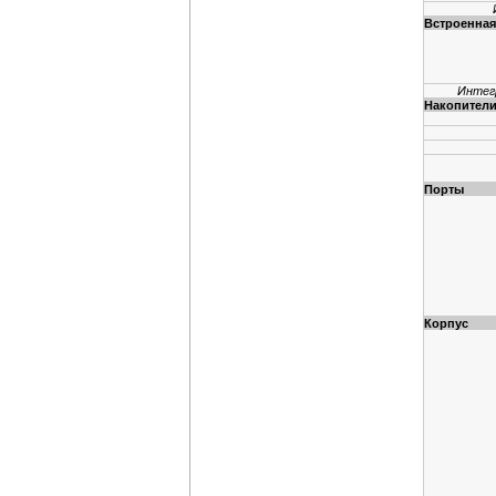
Встроенна
Интег
Накопител
Порты
Корпус