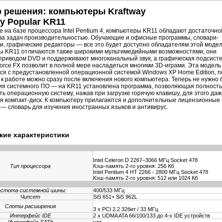
 решения: компьютеры Kraftway
y Popular KR11
 на базе процессора Intel Pentium 4, компьютеры KR11 обладают достаточно
а задач производительностью. Обучающие и офисные программы, словари-
и, графические редакторы — все это будет доступно обладателям этой модел
ы KR11 отличаются также широкими мультимедийными возможностями, они
риводом DVD и поддерживают многоканальный звук, а графическая подсист
orce FX позволит в полной мере насладиться многими 3D-играми. Эта модель
ся с предустановленной операционной системой Windows XP Home Edition, п
 к работе можно сразу после включения нового компьютера. Теперь не нужно 
я системного ПО — на KR11 установлена программа, позволяющая полност
ть операционную систему, нажав при загрузке горячую клавишу, для этого даж
я компакт-диск. К компьютеру прилагаются и дополнительные лицензионные
— словарь для изучения иностранных языков и антивирус.
кие характеристики
Intel Celeron D 2267–3066 МГц Socket 478
Тип процессора
Кэш-память 2-го уровня: 256 Кб
Intel Pentium 4 НТ 2266 - 2800 МГц Socket 478
Кэш-память 2-го уровня: 512 или 1024 Кб
астота системной шины:
400/533 МГц
Чипсет
SiS 651+ SiS 962L
Слоты расширения
3 x PCI 2.2 32бит / 33 МГц
Интерфейс IDE
2 x UDMA ATA 66/100/133 до 4-х IDE устройств