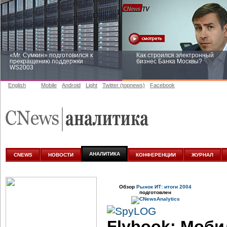
«Mr. Сумкин» подготовился к
Как строился электронный
прекращению поддержки
бизнес Банка Москвы?
WS2003
English
Mobile
Android
Light
Twitter (topnews)
Facebook
Заоблачная оптимизация: как
Рейтинг CNewsInfrastructure 20
Faberlic изменил подход к
приглашаем участвовать
аналитике
АНАЛИТИКА
CNEWS
НОВОСТИ
КОНФЕРЕНЦИИ
ЖУРНАЛ
Обзор
Рынок ИТ: итоги 2004
подготовлен
Flybook: Моб