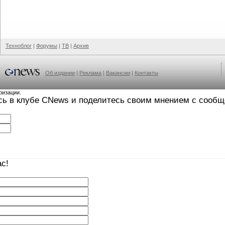
Техноблог
|
Форумы
|
ТВ
|
Архив
Об издании
|
Реклама
|
Вакансии
|
Контакты
ризации.
сь в клубе CNews и поделитесь своим мнением с сооб
с!