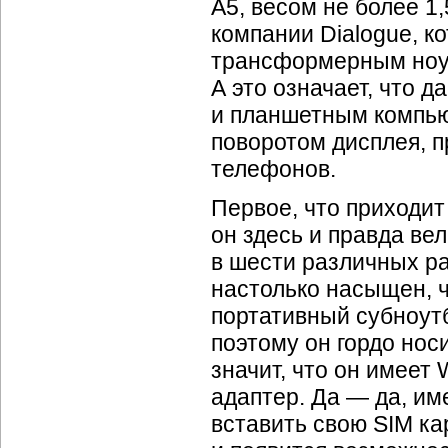
А5, весом не более 1,
компании Dialogue, 
трансформерным ноут
А это означает, что д
и планшетным компью
поворотом дисплея, 
телефонов.
Первое, что приходит
он здесь и правда ве
в шести различных ра
настолько насыщен, ч
портативный субноут
поэтому он гордо нос
значит, что он имеет
W
адаптер. Да — да, им
вставить свою SIM ка