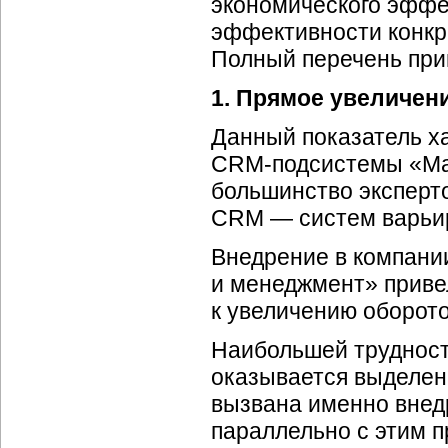
экономического эффе
эффективности конкре
Полный перечень пр
1. Прямое увеличен
Данный показатель ха
CRM-подсистемы
«Ма
большинство эксперто
CRM — систем варьир
Внедрение в компан
и менеджмент» приве
к увеличению оборот
Наибольшей трудност
оказывается выделени
вызвана именно внед
параллельно с этим п