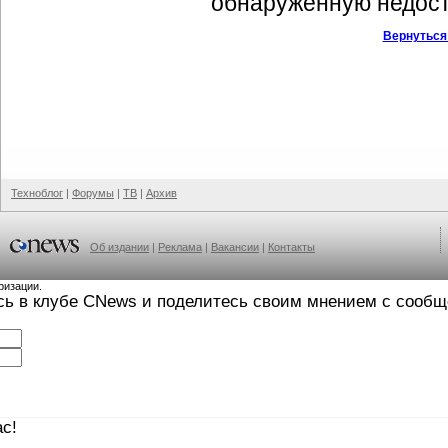
обнаруженную недост
Вернуться
Техноблог
|
Форумы
|
ТВ
|
Архив
Об издании
|
Реклама
|
Вакансии
|
Контакты
ризации.
сь в клубе CNews и поделитесь своим мнением с сооб
с!