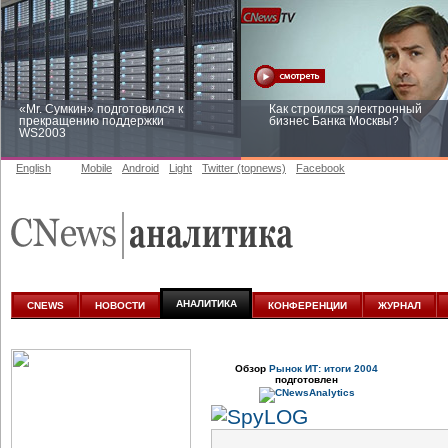
«Mr. Сумкин» подготовился к
Как строился электронный
прекращению поддержки
бизнес Банка Москвы?
WS2003
English
Mobile
Android
Light
Twitter (topnews)
Facebook
Заоблачная оптимизация: как
Рейтинг CNewsInfrastructure 20
Faberlic изменил подход к
приглашаем участвовать
аналитике
АНАЛИТИКА
CNEWS
НОВОСТИ
КОНФЕРЕНЦИИ
ЖУРНАЛ
Обзор
Рынок ИТ: итоги 2004
подготовлен